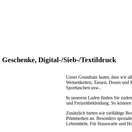
Über uns
Referenzen
Kontakt
Geschenke, Digital-/Sieb-/Textildruck
Unser Grundsatz lautet, dass wir a
Weinetiketten, Tassen, Dosen und 
Sporttaschen usw..
In unserem Laden finden Sie zudem 
und Freizeitbekleidung. So können
Zusätzlich bieten wir vielfältige B
Printmedien an. Besonders spezialis
Lehrmitteln. Für Hauswarte und Hau